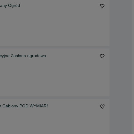
wany Ogród
acyjna Zasłona ogrodowa
on Gabiony POD WYMIAR!