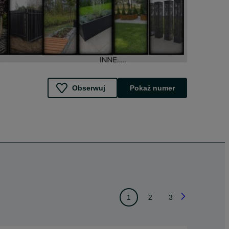
Obserwuj
Pokaż numer
1
2
3