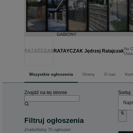
Na 
RATAYCZAK Jędrzej Ratajczak
Osta
Wszystkie ogłoszenia
Oceny
O nas
Kon
Znajdź na tej stronie
Sortuj
Filtruj ogłoszenia
Znaleźliśmy 70 ogłoszeń